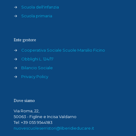
→
Scuola dell'infanzia
→
Scuola primaria
Ente gestore
→
Cooperativa Sociale Scuole Marsilio Ficino
→
Obblighi L. 124/17
→
Bilancio Sociale
→
Privacy Policy
Dove siamo
Via Roma, 22,
50063 - Figline e Incisa Valdarno
Tel: +39 055 9544183
nuovescuoleserristori@liberidieducare.it