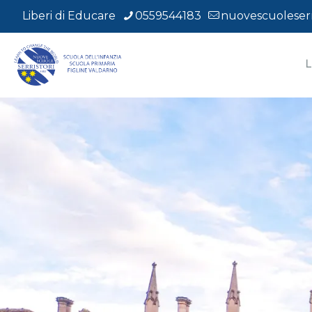
Liberi di Educare
0559544183
nuovescuoleserri
L