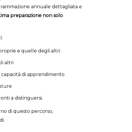
grammazione annuale dettagliata e
tima preparazione non solo
i:
proprie e quelle degli altri
i altri
ie capacità di apprendimento
future
nti a distinguersi.
erno di questo percorso,
di.