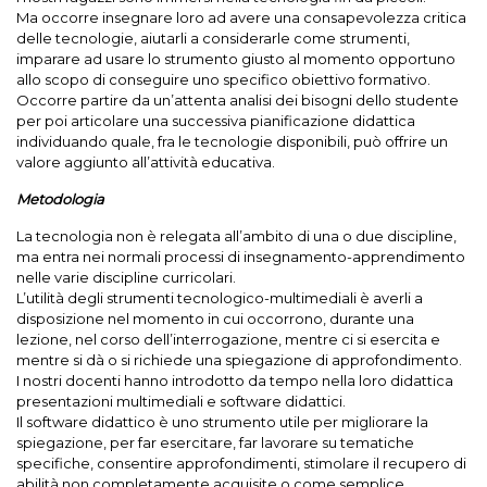
Ma occorre insegnare loro ad avere una consapevolezza critica
delle tecnologie, aiutarli a considerarle come strumenti,
imparare ad usare lo strumento giusto al momento opportuno
allo scopo di conseguire uno specifico obiettivo formativo.
Occorre partire da un’attenta analisi dei bisogni dello studente
per poi articolare una successiva pianificazione didattica
individuando quale, fra le tecnologie disponibili, può offrire un
valore aggiunto all’attività educativa.
Metodologia
La tecnologia non è relegata all’ambito di una o due discipline,
ma entra nei normali processi di insegnamento-apprendimento
nelle varie discipline curricolari.
L’utilità degli strumenti tecnologico-multimediali è averli a
disposizione nel momento in cui occorrono, durante una
lezione, nel corso dell’interrogazione, mentre ci si esercita e
mentre si dà o si richiede una spiegazione di approfondimento.
I nostri docenti hanno introdotto da tempo nella loro didattica
presentazioni multimediali e software didattici.
Il software didattico è uno strumento utile per migliorare la
spiegazione, per far esercitare, far lavorare su tematiche
specifiche, consentire approfondimenti, stimolare il recupero di
abilità non completamente acquisite o come semplice