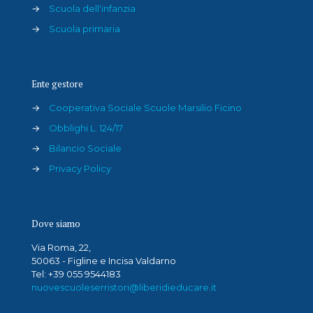
→
Scuola dell'infanzia
→
Scuola primaria
Ente gestore
→
Cooperativa Sociale Scuole Marsilio Ficino
→
Obblighi L. 124/17
→
Bilancio Sociale
→
Privacy Policy
Dove siamo
Via Roma, 22,
50063 - Figline e Incisa Valdarno
Tel: +39 055 9544183
nuovescuoleserristori@liberidieducare.it