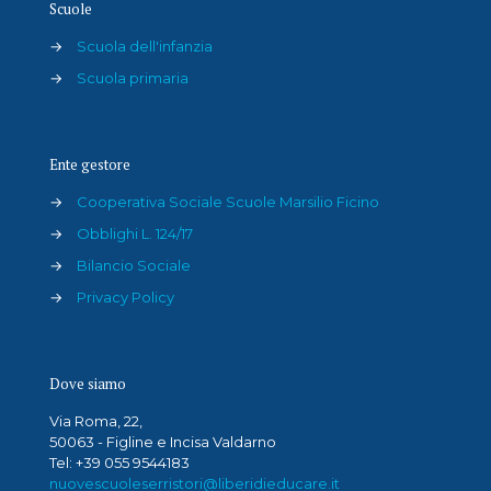
Scuole
→
Scuola dell'infanzia
→
Scuola primaria
Ente gestore
→
Cooperativa Sociale Scuole Marsilio Ficino
→
Obblighi L. 124/17
→
Bilancio Sociale
→
Privacy Policy
Dove siamo
Via Roma, 22,
50063 - Figline e Incisa Valdarno
Tel: +39 055 9544183
nuovescuoleserristori@liberidieducare.it