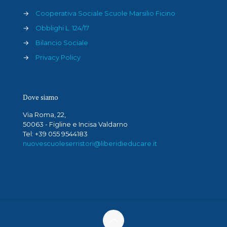
→
Cooperativa Sociale Scuole Marsilio Ficino
→
Obblighi L. 124/17
→
Bilancio Sociale
→
Privacy Policy
Dove siamo
Via Roma, 22,
50063 - Figline e Incisa Valdarno
Tel: +39 055 9544183
nuovescuoleserristori@liberidieducare.it