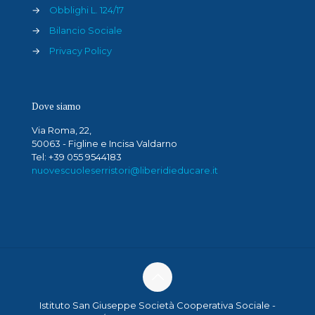
→
Obblighi L. 124/17
→
Bilancio Sociale
→
Privacy Policy
Dove siamo
Via Roma, 22,
50063 - Figline e Incisa Valdarno
Tel: +39 055 9544183
nuovescuoleserristori@liberidieducare.it
Istituto San Giuseppe Società Cooperativa Sociale -