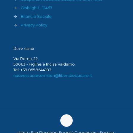
→
Obblighi L. 124/17
→
Bilancio Sociale
→
Privacy Policy
Dove siamo
Via Roma, 22,
50063 - Figline e Incisa Valdarno
Tel: +39 055 9544183
nuovescuoleserristori@liberidieducare.it
Istituto San Giuseppe Società Cooperativa Sociale -