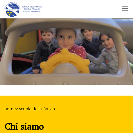
home> scuola dell'infanzia
Chi siamo