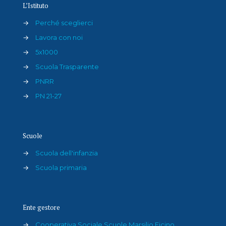
L’Istituto
→
Perché sceglierci
→
Lavora con noi
→
5x1000
→
Scuola Trasparente
→
PNRR
→
PN 21-27
Scuole
→
Scuola dell'infanzia
→
Scuola primaria
Ente gestore
→
Cooperativa Sociale Scuole Marsilio Ficino