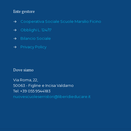
Ente gestore
→
Cooperativa Sociale Scuole Marsilio Ficino
→
Obblighi L. 124/17
→
Bilancio Sociale
→
Privacy Policy
Dove siamo
Via Roma, 22,
50063 - Figline e Incisa Valdarno
Tel: +39 055 9544183
nuovescuoleserristori@liberidieducare.it